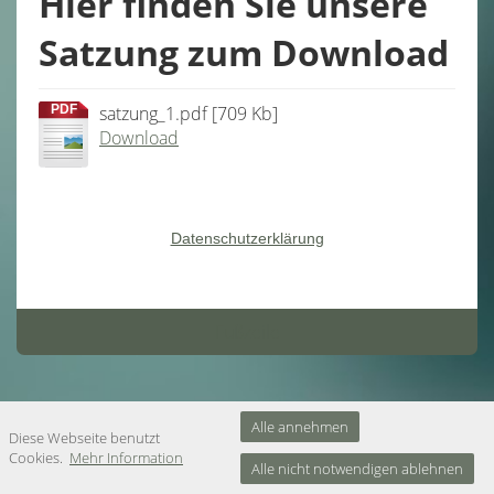
Hier finden Sie unsere
Downloads & Mitgliedsantrag
Satzung zum Download
Links & Kooperation
Kontakt
PDF
satzung_1.pdf
[709 Kb]
Download
Datenschutzerklärung
Impressum
Datenschutzerklärung
Fußzeile
Alle annehmen
Diese Webseite benutzt
Cookies.
Mehr Information
Alle nicht notwendigen ablehnen