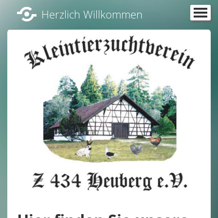
Herzlich Willkommen
Über uns
Vorstandschaft
Unser Vereinsheim im Schafhaus Mahlstetten
News und Termine
Kaninchen im Verein
Geflügel im Verein
Impressionen
Vergangene Veranstaltungen
Satzung