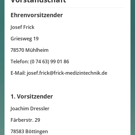
Downloads & Mitgliedsantrag
Ehrenvorsitzender
Links & Kooperation
Josef Frick
Kontakt
Griesweg 19
Datenschutzerklärung
78570 Mühlheim
Impressum
Telefon: (0 74 63) 99 01 86
E-Mail:
josef.frick@frick-medizintechnik.de
1. Vorsitzender
Joachim Dressler
Färberstr. 29
78583 Böttingen